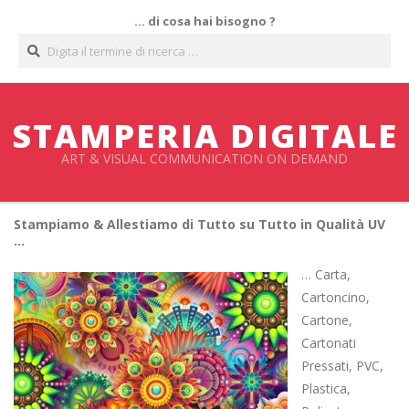
Salta
… di cosa hai bisogno ?
al
Cerca
contenuto
STAMPERIA DIGITALE
ART & VISUAL COMMUNICATION ON DEMAND
Stampiamo & Allestiamo di Tutto su Tutto in Qualità UV
…
… Carta,
Cartoncino,
Cartone,
Cartonati
Pressati, PVC,
Plastica,