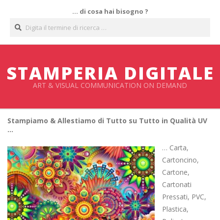
Salta
… di cosa hai bisogno ?
al
Cerca
contenuto
STAMPERIA DIGITALE
ART & VISUAL COMMUNICATION ON DEMAND
Stampiamo & Allestiamo di Tutto su Tutto in Qualità UV
…
… Carta,
Cartoncino,
Cartone,
Cartonati
Pressati, PVC,
Plastica,