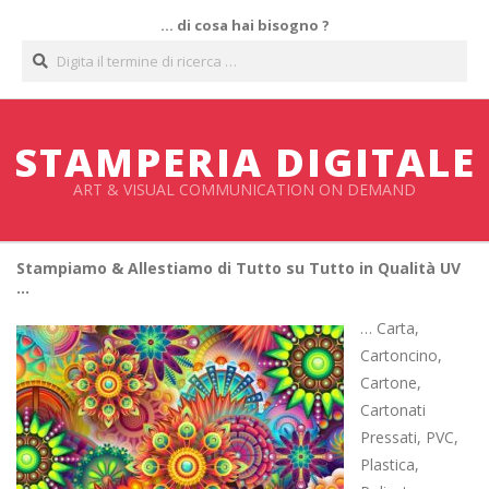
Salta
… di cosa hai bisogno ?
al
Cerca
contenuto
STAMPERIA DIGITALE
ART & VISUAL COMMUNICATION ON DEMAND
Stampiamo & Allestiamo di Tutto su Tutto in Qualità UV
…
… Carta,
Cartoncino,
Cartone,
Cartonati
Pressati, PVC,
Plastica,