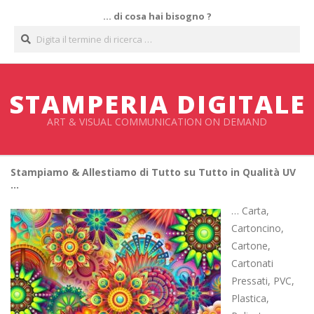
Salta
… di cosa hai bisogno ?
al
Cerca
contenuto
STAMPERIA DIGITALE
ART & VISUAL COMMUNICATION ON DEMAND
Stampiamo & Allestiamo di Tutto su Tutto in Qualità UV
…
… Carta,
Cartoncino,
Cartone,
Cartonati
Pressati, PVC,
Plastica,