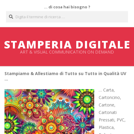
Salta
… di cosa hai bisogno ?
al
Cerca
contenuto
STAMPERIA DIGITALE
ART & VISUAL COMMUNICATION ON DEMAND
Stampiamo & Allestiamo di Tutto su Tutto in Qualità UV
…
… Carta,
Cartoncino,
Cartone,
Cartonati
Pressati, PVC,
Plastica,