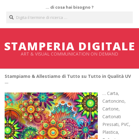
Salta
… di cosa hai bisogno ?
al
Cerca
contenuto
STAMPERIA DIGITALE
ART & VISUAL COMMUNICATION ON DEMAND
Stampiamo & Allestiamo di Tutto su Tutto in Qualità UV
…
… Carta,
Cartoncino,
Cartone,
Cartonati
Pressati, PVC,
Plastica,