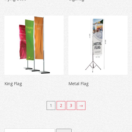
King Flag
Metal Flag
1
2
3
→
Cerca: