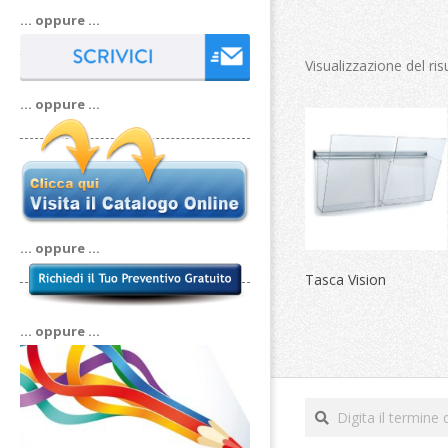
… oppure …
Visualizzazione del ris
… oppure …
… oppure …
Tasca Vision
… oppure …