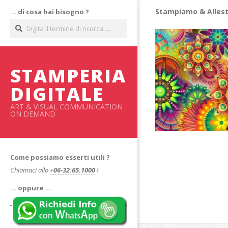
Salta
Stampiamo & Allest
… di cosa hai bisogno ?
al
Cerca
contenuto
STAMPERIA
DIGITALE
ART & VISUAL COMMUNICATION
ON DEMAND
Come possiamo esserti utili ?
Chiamaci allo
+
06-32.65.1000
!
… oppure …