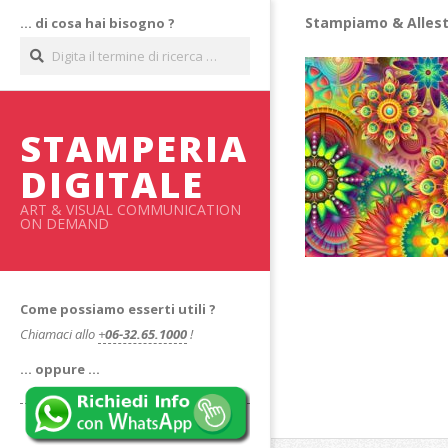
Salta
Stampiamo & Allest
… di cosa hai bisogno ?
al
Cerca
contenuto
STAMPERIA
DIGITALE
ART & VISUAL COMMUNICATION
ON DEMAND
Come possiamo esserti utili ?
Chiamaci allo
+
06-32.65.1000
!
… oppure …