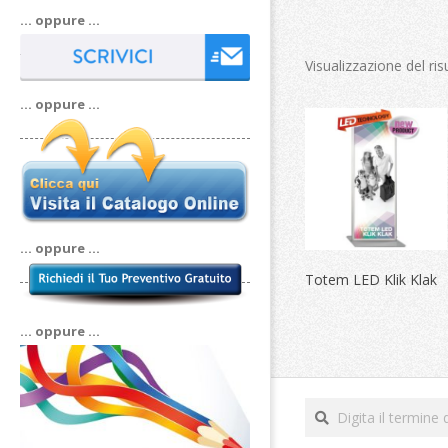
… oppure …
Visualizzazione del ris
… oppure …
… oppure …
Totem LED Klik Klak
… oppure …