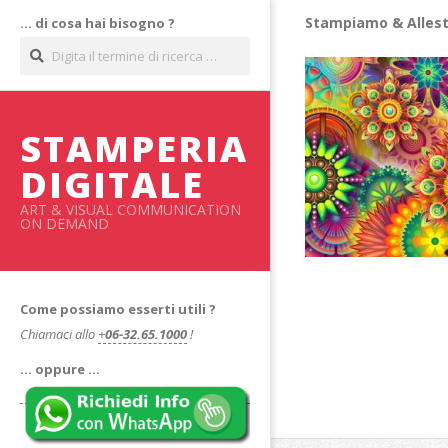
Salta
Stampiamo & Allest
… di cosa hai bisogno ?
al
Cerca
contenuto
STAMPERIA
DIGITALE
ART & VISUAL COMMUNICATION
ON DEMAND
Come possiamo esserti utili ?
Chiamaci allo
+
06-32.65.1000
!
… oppure …