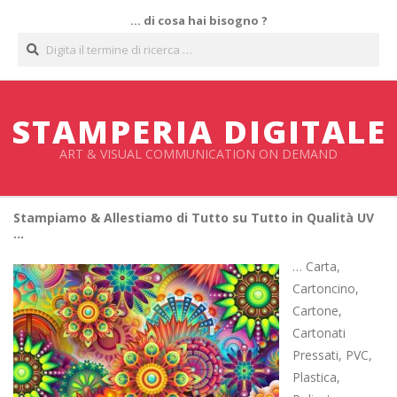
Salta
… di cosa hai bisogno ?
al
Cerca
contenuto
STAMPERIA DIGITALE
ART & VISUAL COMMUNICATION ON DEMAND
Stampiamo & Allestiamo di Tutto su Tutto in Qualità UV
…
… Carta,
Cartoncino,
Cartone,
Cartonati
Pressati, PVC,
Plastica,