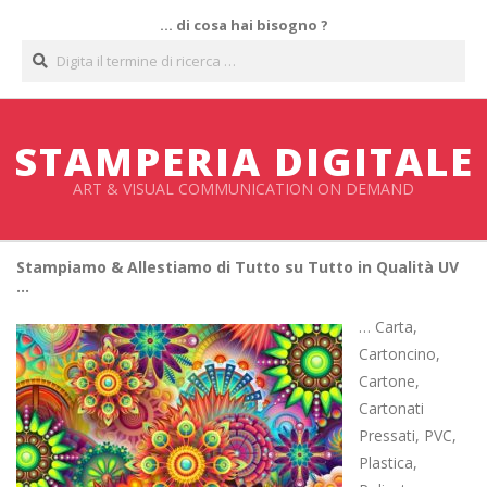
Salta
… di cosa hai bisogno ?
al
Cerca
contenuto
STAMPERIA DIGITALE
ART & VISUAL COMMUNICATION ON DEMAND
Stampiamo & Allestiamo di Tutto su Tutto in Qualità UV
…
… Carta,
Cartoncino,
Cartone,
Cartonati
Pressati, PVC,
Plastica,