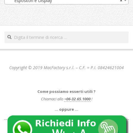
Espositori e Display
×
Cerca
Copyright © 2019 MacFactory s.r.l. – C.F. = P.I. 08424621004
Come possiamo esserti utili ?
Chiamaci allo
+
06-32.65.1000
!
… oppure …