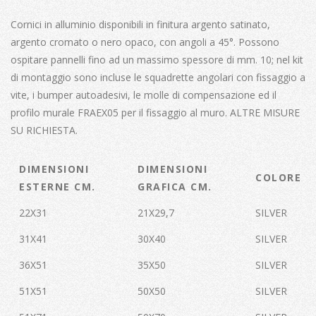
Cornici in alluminio disponibili in finitura argento satinato,
argento cromato o nero opaco, con angoli a 45°. Possono
ospitare pannelli fino ad un massimo spessore di mm. 10; nel kit
di montaggio sono incluse le squadrette angolari con fissaggio a
vite, i bumper autoadesivi, le molle di compensazione ed il
profilo murale FRAEX05 per il fissaggio al muro. ALTRE MISURE
SU RICHIESTA.
DIMENSIONI
DIMENSIONI
COLORE
ESTERNE CM.
GRAFICA CM.
22X31
21X29,7
SILVER
31X41
30X40
SILVER
36X51
35X50
SILVER
51X51
50X50
SILVER