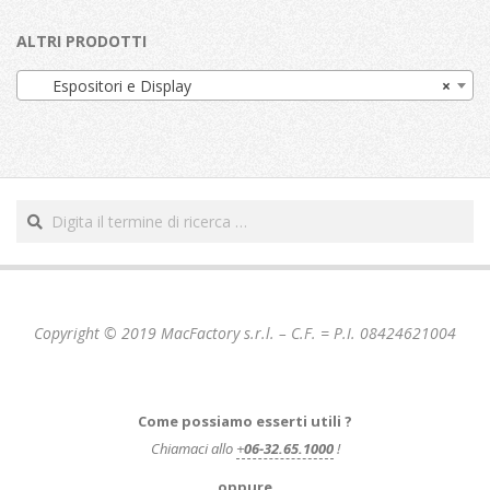
ALTRI PRODOTTI
Espositori e Display
×
Cerca
Copyright © 2019 MacFactory s.r.l. – C.F. = P.I. 08424621004
Come possiamo esserti utili ?
Chiamaci allo
+
06-32.65.1000
!
… oppure …