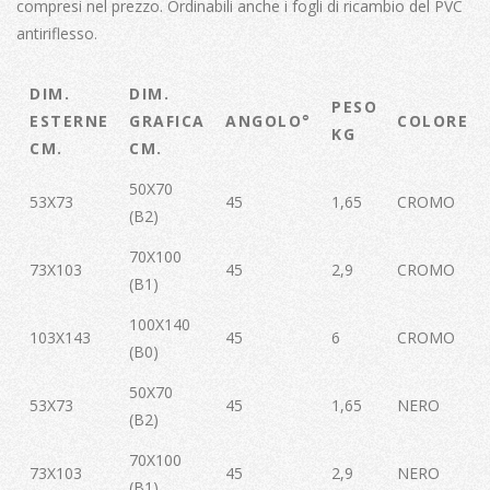
compresi nel prezzo. Ordinabili anche i fogli di ricambio del PVC
antiriflesso.
DIM.
DIM.
PESO
ESTERNE
GRAFICA
ANGOLO°
COLORE
KG
CM.
CM.
50X70
53X73
45
1,65
CROMO
(B2)
70X100
73X103
45
2,9
CROMO
(B1)
100X140
103X143
45
6
CROMO
(B0)
50X70
53X73
45
1,65
NERO
(B2)
70X100
73X103
45
2,9
NERO
(B1)