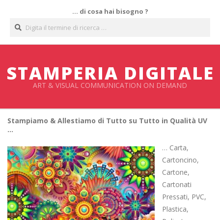
Salta
… di cosa hai bisogno ?
al
Cerca
contenuto
STAMPERIA DIGITALE
ART & VISUAL COMMUNICATION ON DEMAND
Stampiamo & Allestiamo di Tutto su Tutto in Qualità UV
…
… Carta,
Cartoncino,
Cartone,
Cartonati
Pressati, PVC,
Plastica,