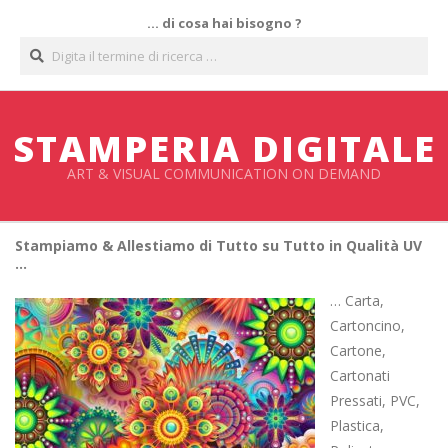
Salta
… di cosa hai bisogno ?
al
Cerca
contenuto
STAMPERIA DIGITALE
ART & VISUAL COMMUNICATION ON DEMAND
Stampiamo & Allestiamo di Tutto su Tutto in Qualità UV
…
… Carta,
Cartoncino,
Cartone,
Cartonati
Pressati, PVC,
Plastica,