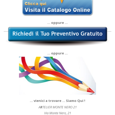
… oppure …
… oppure …
… vienici a trovare … Siamo Qui !
A
R
TELIER MONTE NERO 21
Via Monte Nero, 21