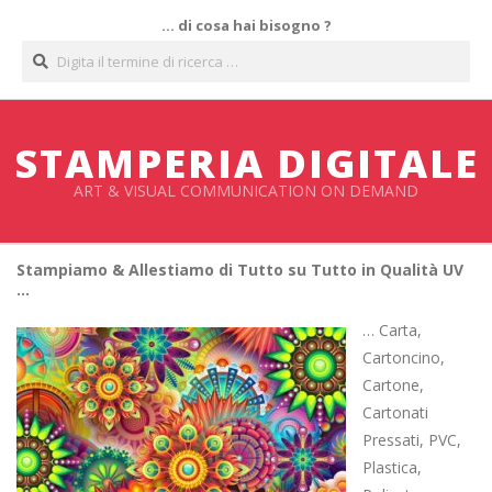
Salta
… di cosa hai bisogno ?
al
Cerca
contenuto
STAMPERIA DIGITALE
ART & VISUAL COMMUNICATION ON DEMAND
Stampiamo & Allestiamo di Tutto su Tutto in Qualità UV
…
… Carta,
Cartoncino,
Cartone,
Cartonati
Pressati, PVC,
Plastica,