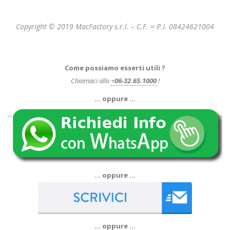
Copyright © 2019 MacFactory s.r.l. – C.F. = P.I. 08424621004
Come possiamo esserti utili ?
Chiamaci allo
+
06-32.65.1000
!
… oppure …
… oppure …
… oppure …