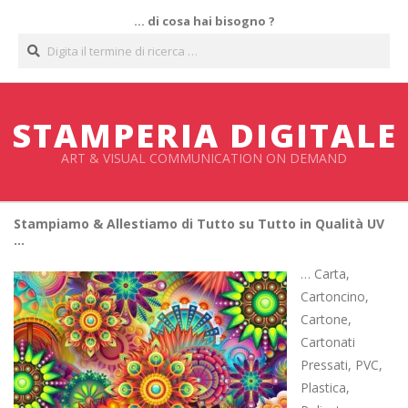
Salta
… di cosa hai bisogno ?
al
Cerca
contenuto
STAMPERIA DIGITALE
ART & VISUAL COMMUNICATION ON DEMAND
Stampiamo & Allestiamo di Tutto su Tutto in Qualità UV
…
… Carta,
Cartoncino,
Cartone,
Cartonati
Pressati, PVC,
Plastica,