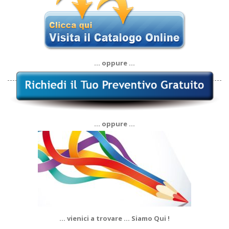
… oppure …
… oppure …
… vienici a trovare … Siamo Qui !