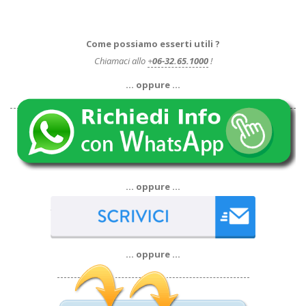
Come possiamo esserti utili ?
Chiamaci allo
+
06-32.65.1000
!
… oppure …
… oppure …
… oppure …