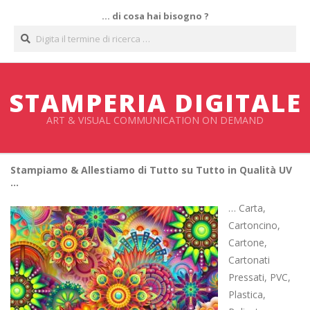
Salta
… di cosa hai bisogno ?
al
Cerca
contenuto
STAMPERIA DIGITALE
ART & VISUAL COMMUNICATION ON DEMAND
Stampiamo & Allestiamo di Tutto su Tutto in Qualità UV
…
… Carta,
Cartoncino,
Cartone,
Cartonati
Pressati, PVC,
Plastica,