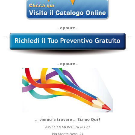
… oppure …
… oppure …
… vienici a trovare … Siamo Qui !
A
R
TELIER MONTE NERO 21
Via Monte Nero, 21