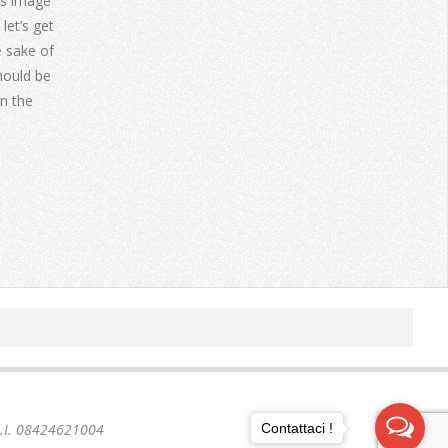
us image
let’s get
e sake of
hould be
n the
Contattaci !
 P.I. 08424621004