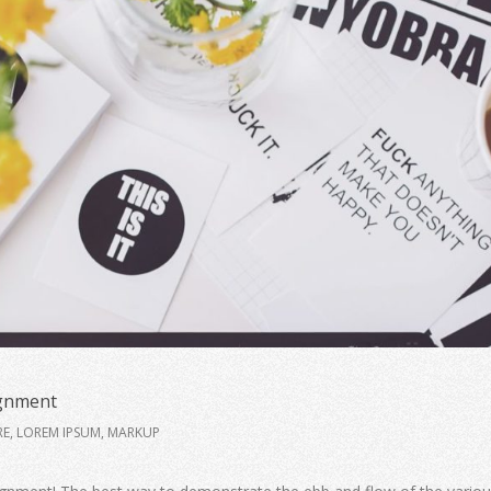
ignment
RE
,
LOREM IPSUM
,
MARKUP