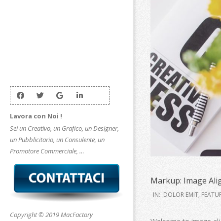
Lavora con Noi !
Sei un Creativo, un Grafico, un Designer,
un Pubblicitario, un Consulente, un
Promotore Commerciale, …
Markup: Image Al
2015-
IN:
DOLOR EMIT
,
FEATU
01-
Copyright © 2019 MacFactory
12