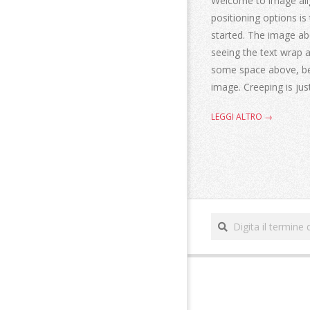
Welcome to image ali
positioning options i
started. The image abo
seeing the text wrap 
some space above, bel
image. Creeping is ju
LEGGI ALTRO →