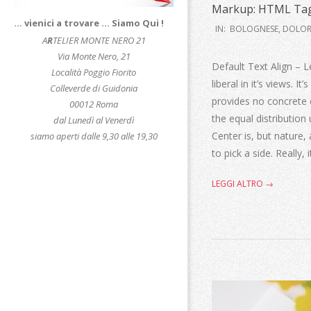
Markup: HTML Tag
… vienici a trovare … Siamo Qui !
2015-
IN:
BOLOGNESE
,
DOLOR
A
R
TELIER MONTE NERO 21
01-
Via Monte Nero, 21
12
Default Text Align – Le
Località Poggio Fiorito
liberal in it’s views. I
Colleverde di Guidonia
provides no concrete ev
00012 Roma
the equal distribution 
dal Lunedì al Venerdì
Center is, but nature, 
siamo aperti dalle 9,30 alle 19,30
to pick a side. Really, 
LEGGI ALTRO →