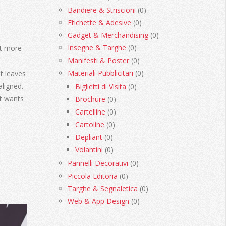
Bandiere & Striscioni
(0)
Etichette & Adesive
(0)
Gadget & Merchandising
(0)
Insegne & Targhe
(0)
bit more
Manifesti & Poster
(0)
Materiali Pubblicitari
(0)
it leaves
aligned.
Biglietti di Visita
(0)
It wants
Brochure
(0)
Cartelline
(0)
Cartoline
(0)
Depliant
(0)
Volantini
(0)
Pannelli Decorativi
(0)
Piccola Editoria
(0)
Targhe & Segnaletica
(0)
Web & App Design
(0)