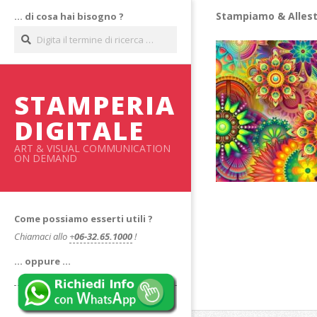
Salta
Stampiamo & Allest
… di cosa hai bisogno ?
al
Cerca
contenuto
STAMPERIA
DIGITALE
ART & VISUAL COMMUNICATION
ON DEMAND
Come possiamo esserti utili ?
Chiamaci allo
+
06-32.65.1000
!
… oppure …