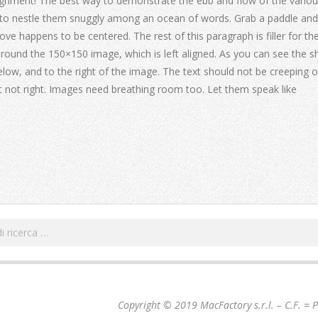
gnment! The best way to demonstrate the ebb and flow of the vario
s to nestle them snuggly among an ocean of words. Grab a paddle and 
ve happens to be centered. The rest of this paragraph is filler for th
around the 150×150 image, which is left aligned. As you can see the s
ow, and to the right of the image. The text should not be creeping o
st not right. Images need breathing room too. Let them speak like
Cerca
Copyright © 2019 MacFactory s.r.l. – C.F. =