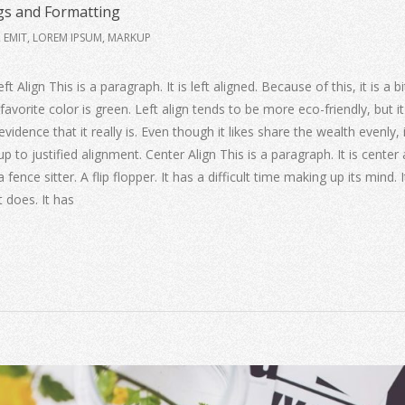
s and Formatting
 EMIT
,
LOREM IPSUM
,
MARKUP
ft Align This is a paragraph. It is left aligned. Because of this, it is a 
t’s favorite color is green. Left align tends to be more eco-friendly, but it
idence that it really is. Even though it likes share the wealth evenly, 
up to justified alignment. Center Align This is a paragraph. It is center 
a fence sitter. A flip flopper. It has a difficult time making up its mind. 
it does. It has