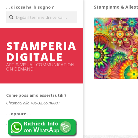
Salta
Stampiamo & Allest
… di cosa hai bisogno ?
al
Cerca
contenuto
STAMPERIA
DIGITALE
ART & VISUAL COMMUNICATION
ON DEMAND
Come possiamo esserti utili ?
Chiamaci allo
+
06-32.65.1000
!
… oppure …