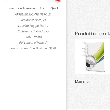
… vienici a trovare … Siamo Qui !
A
R
TELIER MONTE NERO 21
Via Monte Nero, 21
Località Poggio Fiorito
Colleverde di Guidonia
Prodotti correl
00012 Roma
dal Lunedì al Venerdì
siamo aperti dalle 9,30 alle 19,30
Mammuth