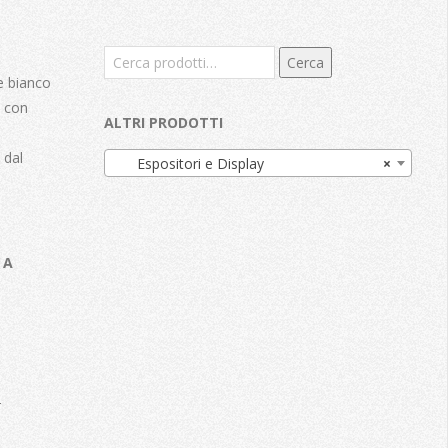
Cerca:
Cerca
re bianco
, con
ALTRI PRODOTTI
l
 dal
Espositori e Display
×
.
CA
2