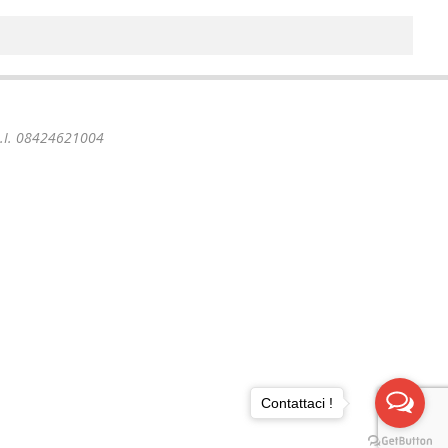
 P.I. 08424621004
Contattaci !