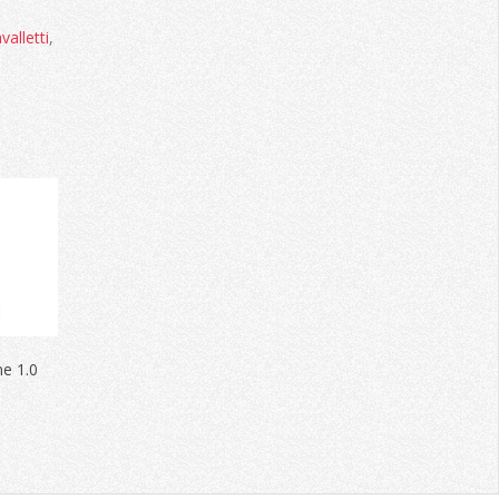
valletti
,
e 1.0