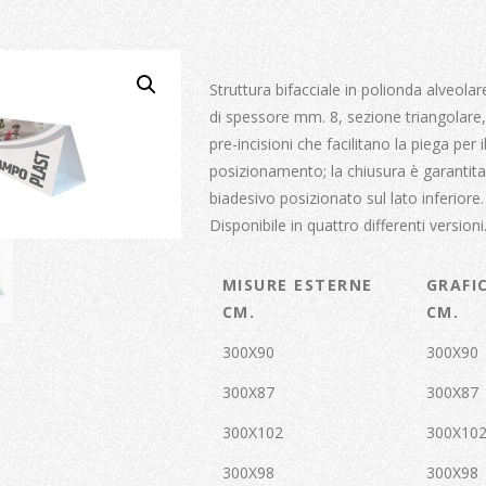
Struttura bifacciale in polionda alveola
di spessore mm. 8, sezione triangolare
pre-incisioni che facilitano la piega per i
posizionamento; la chiusura è garantita
biadesivo posizionato sul lato inferiore.
Disponibile in quattro differenti versioni
MISURE ESTERNE
GRAFI
CM.
CM.
300X90
300X90
300X87
300X87
300X102
300X10
300X98
300X98