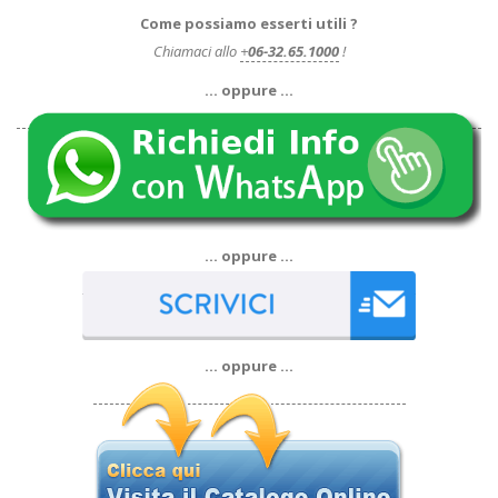
Come possiamo esserti utili ?
Chiamaci allo
+
06-32.65.1000
!
… oppure …
… oppure …
… oppure …