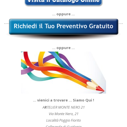
… oppure …
… oppure …
… vienici a trovare … Siamo Qui !
A
R
TELIER MONTE NERO 21
Via Monte Nero, 21
Località Poggio Fiorito
Colleverde di Guidonia