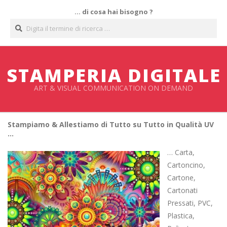
Salta
… di cosa hai bisogno ?
al
Cerca
contenuto
STAMPERIA DIGITALE
ART & VISUAL COMMUNICATION ON DEMAND
Stampiamo & Allestiamo di Tutto su Tutto in Qualità UV
…
… Carta,
Cartoncino,
Cartone,
Cartonati
Pressati, PVC,
Plastica,