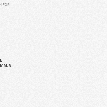
4 FORI
E
 MM. 8