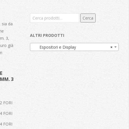
Cerca:
Cerca
 sia da
rie
ALTRI PRODOTTI
m. 3,
muro già
Espositori e Display
×
in
E
 MM. 3
2 FORI
4 FORI
4 FORI