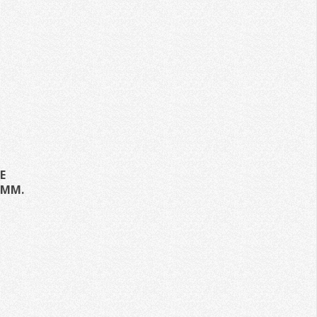
E
 MM.