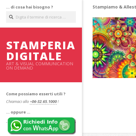
Salta
Stampiamo & Allest
… di cosa hai bisogno ?
al
Cerca
contenuto
STAMPERIA
DIGITALE
ART & VISUAL COMMUNICATION
ON DEMAND
Come possiamo esserti utili ?
Chiamaci allo
+
06-32.65.1000
!
… oppure …